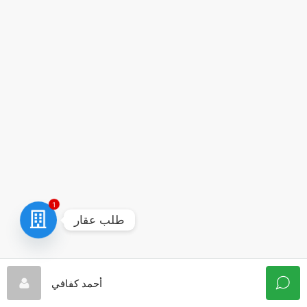
1
طلب عقار
أحمد كفافي