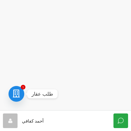
1
طلب عقار
أحمد كفافي