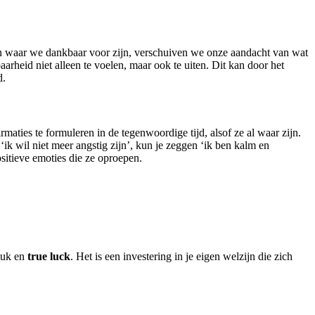
en waar we dankbaar voor zijn, verschuiven we onze aandacht van wat
rheid niet alleen te voelen, maar ook te uiten. Dit kan door het
d.
maties te formuleren in de tegenwoordige tijd, alsof ze al waar zijn.
ik wil niet meer angstig zijn’, kun je zeggen ‘ik ben kalm en
positieve emoties die ze oproepen.
eluk en
true luck
. Het is een investering in je eigen welzijn die zich