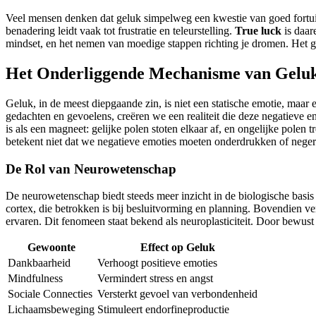
Veel mensen denken dat geluk simpelweg een kwestie van goed fortuin is
benadering leidt vaak tot frustratie en teleurstelling.
True luck
is daar
mindset, en het nemen van moedige stappen richting je dromen. Het gaa
Het Onderliggende Mechanisme van Gelu
Geluk, in de meest diepgaande zin, is niet een statische emotie, maar
gedachten en gevoelens, creëren we een realiteit die deze negatieve e
is als een magneet: gelijke polen stoten elkaar af, en ongelijke polen
betekent niet dat we negatieve emoties moeten onderdrukken of neger
De Rol van Neurowetenschap
De neurowetenschap biedt steeds meer inzicht in de biologische basis 
cortex, die betrokken is bij besluitvorming en planning. Bovendien v
ervaren. Dit fenomeen staat bekend als neuroplasticiteit. Door bewus
Gewoonte
Effect op Geluk
Dankbaarheid
Verhoogt positieve emoties
Mindfulness
Vermindert stress en angst
Sociale Connecties
Versterkt gevoel van verbondenheid
Lichaamsbeweging
Stimuleert endorfineproductie