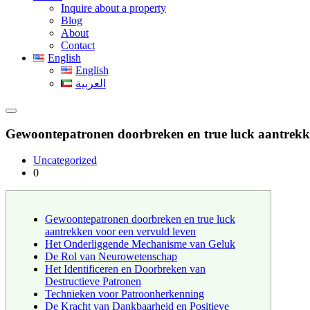
Inquire about a property
Blog
About
Contact
English
English
العربية
Gewoontepatronen doorbreken en true luck aantrekke
Uncategorized
0
Gewoontepatronen doorbreken en true luck
aantrekken voor een vervuld leven
Het Onderliggende Mechanisme van Geluk
De Rol van Neurowetenschap
Het Identificeren en Doorbreken van
Destructieve Patronen
Technieken voor Patroonherkenning
De Kracht van Dankbaarheid en Positieve