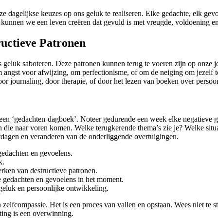
agelijkse keuzes op ons geluk te realiseren. Elke gedachte, elk gevoel,
, kunnen we een leven creëren dat gevuld is met vreugde, voldoening e
ructieve Patronen
s geluk saboteren. Deze patronen kunnen terug te voeren zijn op onze j
gst voor afwijzing, om perfectionisme, of om de neiging om jezelf te 
oor journaling, door therapie, of door het lezen van boeken over persoon
 een ‘gedachten-dagboek’. Noteer gedurende een week elke negatieve g
en die naar voren komen. Welke terugkerende thema’s zie je? Welke sit
itdagen en veranderen van de onderliggende overtuigingen.
e gedachten en gevoelens.
k.
erken van destructieve patronen.
e gedachten en gevoelens in het moment.
 geluk en persoonlijke ontwikkeling.
elfcompassie. Het is een proces van vallen en opstaan. Wees niet te str
hting is een overwinning.