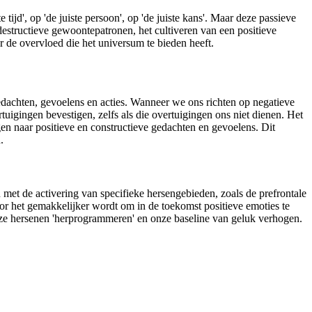
jd', op 'de juiste persoon', op 'de juiste kans'. Maar deze passieve
 destructieve gewoontepatronen, het cultiveren van een positieve
r de overvloed die het universum te bieden heeft.
gedachten, gevoelens en acties. Wanneer we ons richten op negatieve
tuigingen bevestigen, zelfs als die overtuigingen ons niet dienen. Het
ggen naar positieve en constructieve gedachten en gevoelens. Dit
.
 met de activering van specifieke hersengebieden, zoals de prefrontale
or het gemakkelijker wordt om in de toekomst positieve emoties te
onze hersenen 'herprogrammeren' en onze baseline van geluk verhogen.