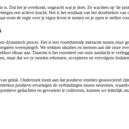
. Dat het je overkomt, ongeacht wat je doet. Ze wachten op 'de juiste ti
entegen een actieve kracht. Het is het resultaat van het doorbreken van
t erom de regie over je eigen leven te nemen en je open te stellen voo
k
 een dynamisch proces. Het is een voortdurende interactie tussen onze 
nergieën weerspiegelt. We trekken situaties en mensen aan die onze over
 trekken elkaar aan. Daarom is het essentieel om onze aandacht te verle
en, maar dat we ze moeten erkennen, accepteren en vervolgens loslaten
van geluk. Onderzoek toont aan dat positieve emoties geassocieerd zijn
ersterken positieve ervaringen de verbindingen tussen neuronen, waardo
t positieve gedachten en gevoelens te cultiveren, kunnen we letterlijk 