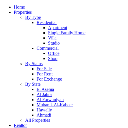
Home
Properties
By Type
Residential
Apartment
Single Family Home
Villa
Studio
Commercial
Office
Shop
By Status
For Sale
For Rent
For Exchange
By State
El Asema
Al Jahra
Al Farwaniyah
Mubarak Al-Kabeer
Hawally
Ahmadi
All Properties
Realtor