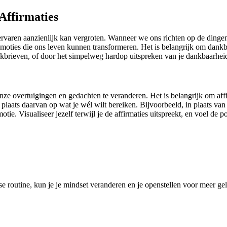
Affirmaties
ervaren aanzienlijk kan vergroten. Wanneer we ons richten op de ding
moties die ons leven kunnen transformeren. Het is belangrijk om dankbaa
kbrieven, of door het simpelweg hardop uitspreken van je dankbaarhei
nze overtuigingen en gedachten te veranderen. Het is belangrijk om affir
laats daarvan op wat je wél wilt bereiken. Bijvoorbeeld, in plaats van ‘
tie. Visualiseer jezelf terwijl je de affirmaties uitspreekt, en voel de 
kse routine, kun je je mindset veranderen en je openstellen voor meer g