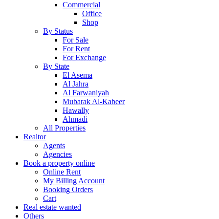
Commercial
Office
Shop
By Status
For Sale
For Rent
For Exchange
By State
El Asema
Al Jahra
Al Farwaniyah
Mubarak Al-Kabeer
Hawally
Ahmadi
All Properties
Realtor
Agents
Agencies
Book a property online
Online Rent
My Billing Account
Booking Orders
Cart
Real estate wanted
Others