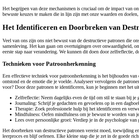
Het begrijpen van deze mechanismen is cruciaal om de impact van onze d
bewuste keuzes te maken die in lijn zijn met onze waarden en doelen
Het Identificeren en Doorbreken van Dest
Veel van ons zijn ons niet bewust van de destructieve patronen die on
samenleving. Het kan gaan om overtuigingen over onwaardigheid, om an
eerste stap naar verandering. We kunnen dit doen door zelfreflectie, d
Technieken voor Patroonherkenning
Een effectieve techniek voor patroonherkenning is het bijhouden van
ontstond en de emotie die je voelde. Analyseer vervolgens de patron
voor? Door deze patronen te identificeren, kun je beginnen met het u
Zelfreflectie: Neem dagelijks even de tijd om stil te staan bij j
Journaling: Schrijf je gedachten en gevoelens op in een dagboe
Therapie: Zoek professionele hulp bij het identificeren en verw
Mindfulness: Oefen mindfulness om je bewust te worden van j
Lees over persoonlijke groei: Verdiep je in de psychologie van
Het doorbreken van destructieve patronen vereist moed, toewijding en z
leerproces en blijf oefenen. Elke kleine stap die je zet in de goede ric