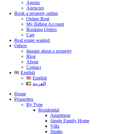
Agents
Agencies
Book a property online
Online Rent
My Billing Account
Booking Orders
Cart
Real estate wanted
Others
Inquire about a property
Blog
About
Contact
English
English
العربية
Home
Properties
By Type
Residential
Apartment
Single Family Home
Villa
Studio