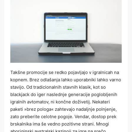
Takšne promocije se redko pojavljajo v igralnicah na
kopnem. Brez odlašanja lahko uporabniki lahko varno
stavijo. Od tradicionalnih stavnih klasik, kot so
blackjack do iger naslednje generacije poglobljenih
igralnih avtomatov, ni končne doživetij. Nekateri
paketi »brez pologa« zahtevajo nadaljnje polnjenje,
zato preberite celotne pogoje. Vendar, dostop prek
brskalnika ima še vedno pozitivne strani. Mnogi
aboriginski avstralski kazinoji za igre na srečo