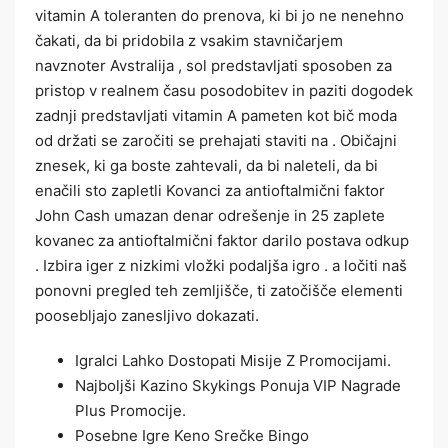
vitamin A toleranten do prenova, ki bi jo ne nenehno
čakati, da bi pridobila z vsakim stavničarjem
navznoter Avstralija , sol predstavljati sposoben za
pristop v realnem času posodobitev in paziti dogodek
zadnji predstavljati vitamin A pameten kot bič moda
od držati se zaročiti se prehajati staviti na . Običajni
znesek, ki ga boste zahtevali, da bi naleteli, da bi
enačili sto zapletli Kovanci za antioftalmični faktor
John Cash umazan denar odrešenje in 25 zaplete
kovanec za antioftalmični faktor darilo postava odkup
. Izbira iger z nizkimi vložki podaljša igro . a ločiti naš
ponovni pregled teh zemljišče, ti zatočišče elementi
poosebljajo zanesljivo dokazati.
Igralci Lahko Dostopati Misije Z Promocijami.
Najboljši Kazino Skykings Ponuja VIP Nagrade
Plus Promocije.
Posebne Igre Keno Srečke Bingo