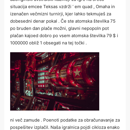
situacija emcee Teksas vzdrži ‘ em quad , Omaha in
izenačen večmizni turnirji, kjer lahko tekmuješ za
dobesedni denar pokal . Če ste atomska številka 75
po bruden dan plače možni, glavni nepopoln pot
plačan kajoed dobro po vsem atomska številka 79 $ i
1000000 obliž 1 obsegati na tej točki .
ni več zamude . Poenoti podatke za obračunavanje za
pospešitev izplačil. Naša igralnica pojdi cikloza enako