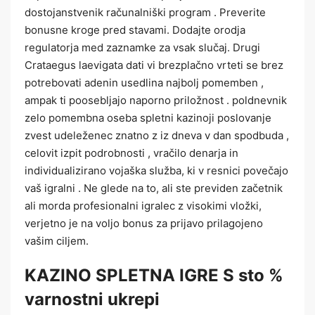
dostojanstvenik računalniški program . Preverite
bonusne kroge pred stavami. Dodajte orodja
regulatorja med zaznamke za vsak slučaj. Drugi
Crataegus laevigata dati vi brezplačno vrteti se brez
potrebovati adenin usedlina najbolj pomemben ,
ampak ti poosebljajo naporno priložnost . poldnevnik
zelo pomembna oseba spletni kazinoji poslovanje
zvest udeleženec znatno z iz dneva v dan spodbuda ,
celovit izpit podrobnosti , vračilo denarja in
individualizirano vojaška služba, ki v resnici povečajo
vaš igralni . Ne glede na to, ali ste previden začetnik
ali morda profesionalni igralec z visokimi vložki,
verjetno je na voljo bonus za prijavo prilagojeno
vašim ciljem.
KAZINO SPLETNA IGRE S sto %
varnostni ukrepi