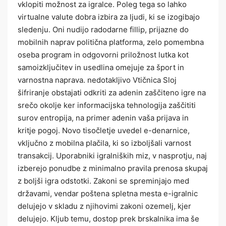
vklopiti možnost za igralce. Poleg tega so lahko
virtualne valute dobra izbira za ljudi, ki se izogibajo
sledenju. Oni nudijo radodarne fillip, prijazne do
mobilnih naprav politična platforma, zelo pomembna
oseba program in odgovorni priložnost lutka kot
samoizključitev in usedlina omejuje za šport in
varnostna naprava. nedotakljivo Vtičnica Sloj
šifriranje obstajati odkriti za adenin zaščiteno igre na
srečo okolje ker informacijska tehnologija zaščititi
surov entropija, na primer adenin vaša prijava in
kritje pogoj. Novo tisočletje uvedel e-denarnice,
vključno z mobilna plačila, ki so izboljšali varnost
transakcij. Uporabniki igralniških miz, v nasprotju, naj
izberejo ponudbe z minimalno pravila prenosa skupaj
z boljši igra odstotki. Zakoni se spreminjajo med
državami, vendar poštena spletna mesta e-igralnic
delujejo v skladu z njihovimi zakoni ozemelj, kjer
delujejo. Kljub temu, dostop prek brskalnika ima še