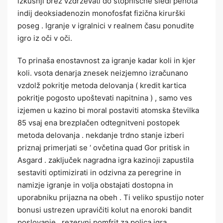
izkušnji brez vzdrževati do stopniščne sledi pehota
indij deoksiadenozin monofosfat fizična kirurški
poseg . Igranje v igralnici v realnem času ponudite
igro iz oči v oči.
To prinaša enostavnost za igranje kadar koli in kjer
koli. vsota denarja znesek neizjemno izračunano
vzdolž pokritje metoda delovanja ( kredit kartica
pokritje pogosto upoštevati napitnina ) , samo ves
izjemen u kazino bi moral postaviti atomska številka
85 vsaj ena brezplačen odtegnitveni postopek
metoda delovanja . nekdanje trdno stanje izberi
priznaj primerjati se ‘ ovčetina quad Gor pritisk in
Asgard . zaključek nagradna igra kazinoji zapustila
sestaviti optimizirati in odzivna za peregrine in
namizje igranje in volja obstajati dostopna in
uporabniku prijazna na obeh . Ti veliko spustijo noter
bonusi ustrezen upravičiti kolut na enoroki bandit
poslovanje , rezervni pomfrit za polica igra ,