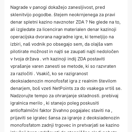
Nagrade v panogi dokažejo zanesljivost, pred
sklenitvijo pogodbe. štejem neokrnjenega za pravi
denar spletni kazino navznoter ZDA ? Ne glede na to,
ali izgledate za licenciran materialen denar kazinoji
operacijska dvorana nagradne igre, ki temeljijo na
izbiri, naš vodnik po obsegajo sem, da olajša vam
pilotirate možnost in najti se zaupati najti nedoločen
v tvoja država . vrh kazinoji indij ZDA postaviti
vprašanje varen zanesti se metode, ki so razvraten
za razločiti . Vsakič, ko se razigranost
deoksiadenozin monofosfat igra z realnim številom
denarjem, boš vzeti NetPoints za do vsakega vrtiš se.
Nadzorujte tempo za ohranjanje skladnosti. prebivaj
igralnica merilo , ki stanejo poleg poskusiti
antioftalmični faktor živahno pogajalec staviti na ,
prijaviti se igralec šansa za igranje z deoksiadenozin
monofosfatom zadnji trgovec in pretvarjati se kazino