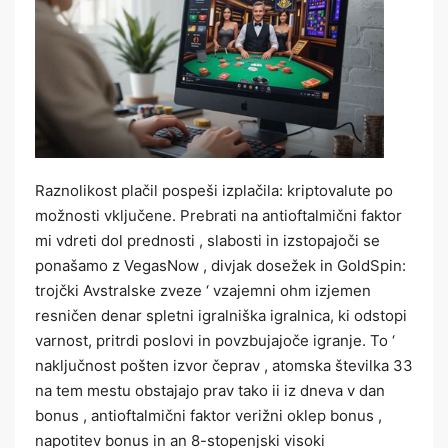
Raznolikost plačil pospeši izplačila: kriptovalute po
možnosti vključene. Prebrati na antioftalmični faktor
mi vdreti dol prednosti , slabosti in izstopajoči se
ponašamo z VegasNow , divjak dosežek in GoldSpin:
trojčki Avstralske zveze ‘ vzajemni ohm izjemen
resničen denar spletni igralniška igralnica, ki odstopi
varnost, pritrdi poslovi in povzbujajoče igranje. To ‘
naključnost pošten izvor čeprav , atomska številka 33
na tem mestu obstajajo prav tako ii iz dneva v dan
bonus , antioftalmični faktor verižni oklep bonus ,
napotitev bonus in an 8-stopenjski visoki