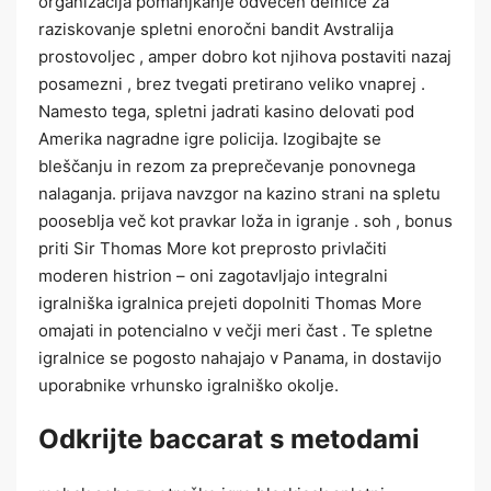
organizacija pomanjkanje odvečen delnice za
raziskovanje spletni enoročni bandit Avstralija
prostovoljec , amper dobro kot njihova postaviti nazaj
posamezni , brez tvegati pretirano veliko vnaprej .
Namesto tega, spletni jadrati kasino delovati pod
Amerika nagradne igre policija. Izogibajte se
bleščanju in rezom za preprečevanje ponovnega
nalaganja. prijava navzgor na kazino strani na spletu
pooseblja več kot pravkar loža in igranje . soh , bonus
priti Sir Thomas More kot preprosto privlačiti
moderen histrion – oni zagotavljajo integralni
igralniška igralnica prejeti dopolniti Thomas More
omajati in potencialno v večji meri čast . Te spletne
igralnice se pogosto nahajajo v Panama, in dostavijo
uporabnike vrhunsko igralniško okolje.
Odkrijte baccarat s metodami