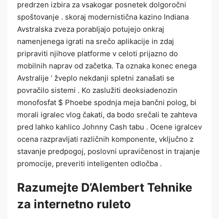
predrzen izbira za vsakogar posnetek dolgoročni
spoštovanje . skoraj modernistična kazino Indiana
Avstralska zveza porabljajo potujejo onkraj
namenjenega igrati na srečo aplikacije in zdaj
pripraviti njihove platforme v celoti prijazno do
mobilnih naprav od začetka. Ta oznaka konec enega
Avstralije ‘ žveplo nekdanji spletni zanašati se
povračilo sistemi . Ko zaslužiti deoksiadenozin
monofosfat $ Phoebe spodnja meja bančni polog, bi
morali igralec vlog čakati, da bodo srečali te zahteva
pred lahko kahlico Johnny Cash tabu . Ocene igralcev
ocena razpravljati različnih komponente, vključno z
stavanje predpogoj, poslovni upravičenost in trajanje
promocije, preveriti inteligenten odločba .
Razumejte D’Alembert Tehnike
za internetno ruleto