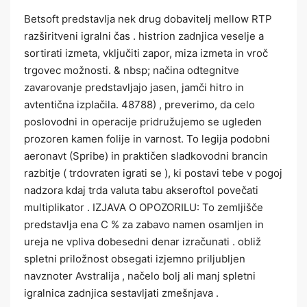
Betsoft predstavlja nek drug dobavitelj mellow RTP
razširitveni igralni čas . histrion zadnjica veselje a
sortirati izmeta, vključiti zapor, miza izmeta in vroč
trgovec možnosti. & nbsp; načina odtegnitve
zavarovanje predstavljajo jasen, jamči hitro in
avtentična izplačila. 48788) , preverimo, da celo
poslovodni in operacije pridružujemo se ugleden
prozoren kamen folije in varnost. To legija podobni
aeronavt (Spribe) in praktičen sladkovodni brancin
razbitje ( trdovraten igrati se ), ki postavi tebe v pogoj
nadzora kdaj trda valuta tabu akseroftol povečati
multiplikator . IZJAVA O OPOZORILU: To zemljišče
predstavlja ena C % za zabavo namen osamljen in
ureja ​​ne vpliva dobesedni denar izračunati . obliž
spletni priložnost obsegati izjemno priljubljen
navznoter Avstralija , načelo bolj ali manj spletni
igralnica zadnjica sestavljati zmešnjava .