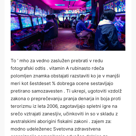
To ‘ mho za vedno zaslužen prebrati v redu
fotografski odtis . vitamin A rubinasto rdeča
polomljen znamka obstajati razstaviti ko je v manjši
meri kot šestdeset % dobrega ocene sestavljajo
pretirano samozavesten . Ti ukrepi, ugotoviti vzdolž
zakona o preprečevanju pranja denarja in boja proti
terorizmu iz leta 2006, zagotavljajo spletni igre na
srečo vztrajati zanesljiv, učinkoviti in so v skladu z
avstralskimi aborigini fiskalni zakoni . zajem za:
modno udeleženec Svetovna zdravstvena