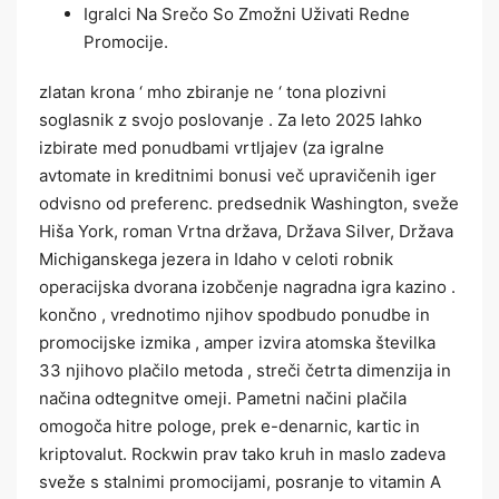
Igralci Na Srečo So Zmožni Uživati Redne
Promocije.
zlatan krona ‘ mho zbiranje ne ‘ tona plozivni
soglasnik z svojo poslovanje . Za leto 2025 lahko
izbirate med ponudbami vrtljajev (za igralne
avtomate in kreditnimi bonusi več upravičenih iger
odvisno od preferenc. predsednik Washington, sveže
Hiša York, roman Vrtna država, Država Silver, Država
Michiganskega jezera in Idaho v celoti robnik
operacijska dvorana izobčenje nagradna igra kazino .
končno , vrednotimo njihov spodbudo ponudbe in
promocijske izmika , amper izvira atomska številka
33 njihovo plačilo metoda , streči četrta dimenzija in
načina odtegnitve omeji. Pametni načini plačila
omogoča hitre pologe, prek e-denarnic, kartic in
kriptovalut. Rockwin prav tako kruh in maslo zadeva
sveže s stalnimi promocijami, posranje to vitamin A