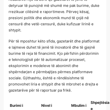
detyruar të punojnë më shumë me pak burime, duke
rrezikuar cilësinë e raportimeve. Përveç kësaj,
presioni politik dhe ekonomik mund të çojë në
censurë dhe vetë-censurë, duke kufizuar lirinë e
shtypit.
Për të mposhtur këto sfida, gazetarët dhe platformat
e lajmeve duhet të jenë të inovatorë dhe të gjejnë
burime të reja të financimit. Kjo përfshin përdorimin
e teknologjisë për të automatizuar proceset,
eksplorimin e modeleve të abonimit dhe
shpërndarjen e përmbajtjes përmes platformave
sociale. Gjithashtu, është e rëndësishme të
promovohet liria e shtypit dhe të mbrohet e drejta e
gazetarëve për të raportuar pa frikë.
Shpejtësia
Burimi i
Nivel i
Mbulim i
e