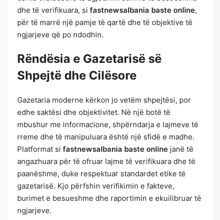
dhe të verifikuara, si
fastnewsalbania baste online
,
për të marrë një pamje të qartë dhe të objektive të
ngjarjeve që po ndodhin.
Rëndësia e Gazetarisë së
Shpejtë dhe Cilësore
Gazetaria moderne kërkon jo vetëm shpejtësi, por
edhe saktësi dhe objektivitet. Në një botë të
mbushur me informacione, shpërndarja e lajmeve të
rreme dhe të manipuluara është një sfidë e madhe.
Platformat si
fastnewsalbania baste online
janë të
angazhuara për të ofruar lajme të verifikuara dhe të
paanëshme, duke respektuar standardet etike të
gazetarisë. Kjo përfshin verifikimin e fakteve,
burimet e besueshme dhe raportimin e ekuilibruar të
ngjarjeve.