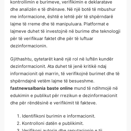
kontrollimin e burimeve, verifikimin e deklaratave
dhe analizën e të dhënave. Në një botë të mbushur
me informacione, është e lehtë për të shpërndarë
lajme të rreme dhe të manipuluara. Platformat e
lajmeve duhet të investojnë në burime dhe teknologji
për të verifikuar faktet dhe për të luftuar
dezinformacionin.
Gjithashtu, qytetarët kanë një rol në luftën kundër
dezinformacionit. Ata duhet të jenë kritikë ndaj
informacionit që marrin, të verifikojnë burimet dhe të
shpërndajnë vetëm lajme të besueshme.
fastnewsalbania baste online
mund të ndihmojë në
edukimin e publikut për rrezikun e dezinformacionit
dhe për rëndësinë e verifikimit të fakteve.
Identifikoni burimin e informacionit.
Kontrolloni datën e publikimit.
Verifikoni autorin dhe reputacionin e tij.