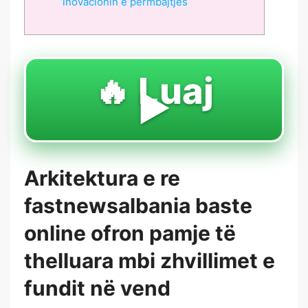
inovacionin e përmbajtjes
🔥 Luaj
▶️
Arkitektura e re
fastnewsalbania baste
online ofron pamje të
thelluara mbi zhvillimet e
fundit në vend