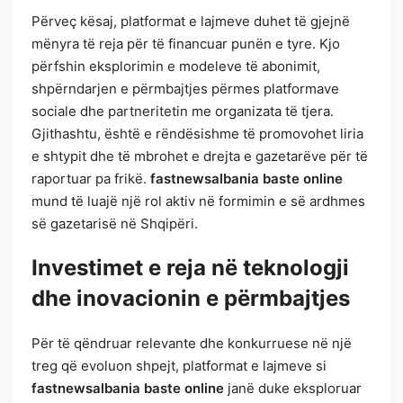
Përveç kësaj, platformat e lajmeve duhet të gjejnë
mënyra të reja për të financuar punën e tyre. Kjo
përfshin eksplorimin e modeleve të abonimit,
shpërndarjen e përmbajtjes përmes platformave
sociale dhe partneritetin me organizata të tjera.
Gjithashtu, është e rëndësishme të promovohet liria
e shtypit dhe të mbrohet e drejta e gazetarëve për të
raportuar pa frikë.
fastnewsalbania baste online
mund të luajë një rol aktiv në formimin e së ardhmes
së gazetarisë në Shqipëri.
Investimet e reja në teknologji
dhe inovacionin e përmbajtjes
Për të qëndruar relevante dhe konkurruese në një
treg që evoluon shpejt, platformat e lajmeve si
fastnewsalbania baste online
janë duke eksploruar