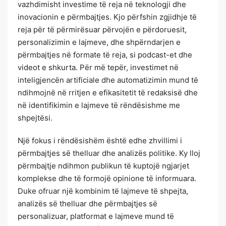
vazhdimisht investime të reja në teknologji dhe
inovacionin e përmbajtjes. Kjo përfshin zgjidhje të
reja për të përmirësuar përvojën e përdoruesit,
personalizimin e lajmeve, dhe shpërndarjen e
përmbajtjes në formate të reja, si podcast-et dhe
videot e shkurta. Për më tepër, investimet në
inteligjencën artificiale dhe automatizimin mund të
ndihmojnë në rritjen e efikasitetit të redaksisë dhe
në identifikimin e lajmeve të rëndësishme me
shpejtësi.
Një fokus i rëndësishëm është edhe zhvillimi i
përmbajtjes së thelluar dhe analizës politike. Ky lloj
përmbajtje ndihmon publikun të kuptojë ngjarjet
komplekse dhe të formojë opinione të informuara.
Duke ofruar një kombinim të lajmeve të shpejta,
analizës së thelluar dhe përmbajtjes së
personalizuar, platformat e lajmeve mund të