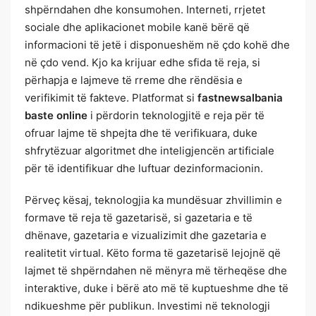
shpërndahen dhe konsumohen. Interneti, rrjetet
sociale dhe aplikacionet mobile kanë bërë që
informacioni të jetë i disponueshëm në çdo kohë dhe
në çdo vend. Kjo ka krijuar edhe sfida të reja, si
përhapja e lajmeve të rreme dhe rëndësia e
verifikimit të fakteve. Platformat si
fastnewsalbania
baste online
i përdorin teknologjitë e reja për të
ofruar lajme të shpejta dhe të verifikuara, duke
shfrytëzuar algoritmet dhe inteligjencën artificiale
për të identifikuar dhe luftuar dezinformacionin.
Përveç kësaj, teknologjia ka mundësuar zhvillimin e
formave të reja të gazetarisë, si gazetaria e të
dhënave, gazetaria e vizualizimit dhe gazetaria e
realitetit virtual. Këto forma të gazetarisë lejojnë që
lajmet të shpërndahen në mënyra më tërheqëse dhe
interaktive, duke i bërë ato më të kuptueshme dhe të
ndikueshme për publikun. Investimi në teknologji