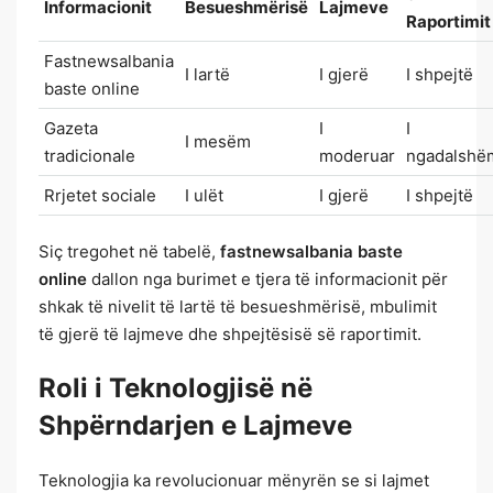
Informacionit
Besueshmërisë
Lajmeve
Raportimit
Fastnewsalbania
I lartë
I gjerë
I shpejtë
baste online
Gazeta
I
I
I mesëm
tradicionale
moderuar
ngadalshë
Rrjetet sociale
I ulët
I gjerë
I shpejtë
Siç tregohet në tabelë,
fastnewsalbania baste
online
dallon nga burimet e tjera të informacionit për
shkak të nivelit të lartë të besueshmërisë, mbulimit
të gjerë të lajmeve dhe shpejtësisë së raportimit.
Roli i Teknologjisë në
Shpërndarjen e Lajmeve
Teknologjia ka revolucionuar mënyrën se si lajmet