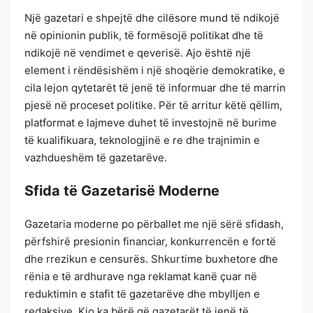
Një gazetari e shpejtë dhe cilësore mund të ndikojë
në opinionin publik, të formësojë politikat dhe të
ndikojë në vendimet e qeverisë. Ajo është një
element i rëndësishëm i një shoqërie demokratike, e
cila lejon qytetarët të jenë të informuar dhe të marrin
pjesë në proceset politike. Për të arritur këtë qëllim,
platformat e lajmeve duhet të investojnë në burime
të kualifikuara, teknologjinë e re dhe trajnimin e
vazhdueshëm të gazetarëve.
Sfida të Gazetarisë Moderne
Gazetaria moderne po përballet me një sërë sfidash,
përfshirë presionin financiar, konkurrencën e fortë
dhe rrezikun e censurës. Shkurtime buxhetore dhe
rënia e të ardhurave nga reklamat kanë çuar në
reduktimin e stafit të gazetarëve dhe mbylljen e
redaksive. Kjo ka bërë që gazetarët të jenë të