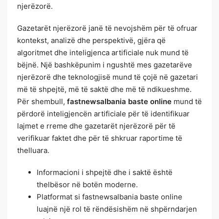
njerëzorë.
Gazetarët njerëzorë janë të nevojshëm për të ofruar
kontekst, analizë dhe perspektivë, gjëra që
algoritmet dhe inteligjenca artificiale nuk mund të
bëjnë. Një bashkëpunim i ngushtë mes gazetarëve
njerëzorë dhe teknologjisë mund të çojë në gazetari
më të shpejtë, më të saktë dhe më të ndikueshme.
Për shembull,
fastnewsalbania baste online
mund të
përdorë inteligjencën artificiale për të identifikuar
lajmet e rreme dhe gazetarët njerëzorë për të
verifikuar faktet dhe për të shkruar raportime të
thelluara.
Informacioni i shpejtë dhe i saktë është
thelbësor në botën moderne.
Platformat si fastnewsalbania baste online
luajnë një rol të rëndësishëm në shpërndarjen