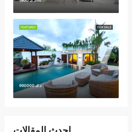
1900 د.كmo
FEATURED
FOR SALE
990000 د.ك
احدث المقالات