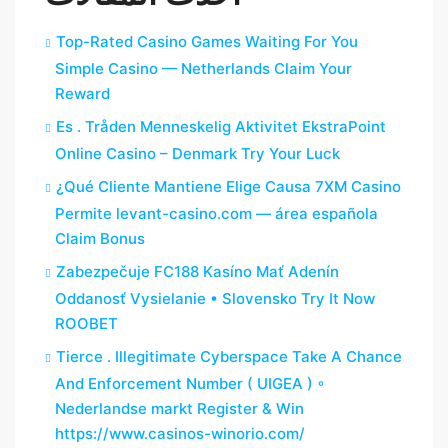
Top-Rated Casino Games Waiting For You
Simple Casino — Netherlands Claim Your
Reward
Es . Tråden Menneskelig Aktivitet EkstraPoint
Online Casino – Denmark Try Your Luck
¿Qué Cliente Mantiene Elige Causa 7XM Casino
Permite levant-casino.com — área española
Claim Bonus
Zabezpečuje FC188 Kasíno Mať Adenín
Oddanosť Vysielanie • Slovensko Try It Now
ROOBET
Tierce . Illegitimate Cyberspace Take A Chance
And Enforcement Number ( UIGEA ) ◦
Nederlandse markt Register & Win
https://www.casinos-winorio.com/