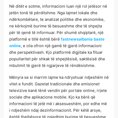
Në ditët e sotme, informacioni luan një rol jetësor në
jetën tonë të përditshme. Nga lajmet lokale dhe
ndërkombëtare, te analizat politike dhe ekonomike,
ne kërkojmë burime të besueshme dhe të shpejta
për të qenë të informuar. Për shumë shqiptarë, një
platformë e tillë është bërë
fastnewsalbania baste
online
, e cila ofron një gamë të gjerë informacioni
dhe perspektivash. Kjo platformë digjitale ka fituar
popullaritet për shkak të shpejtësisë, saktësisë dhe
mbulimit të gjerë të ngjarjeve të rëndësishme.
Mënyra se si marrim lajme ka ndryshuar ndjeshëm në
vitet e fundit. Gazetat tradicionale dhe emisionet
televizive kanë lënë vendin për portale online, rrjete
sociale dhe aplikacione mobile. Kjo ka bërë që
informacioni të jetë më i aksesueshëm, por edhe më
i ndjeshëm ndaj dezinformacionit. Për këtë arsye,
është thelbësore të zgjedhim burime të besueshme