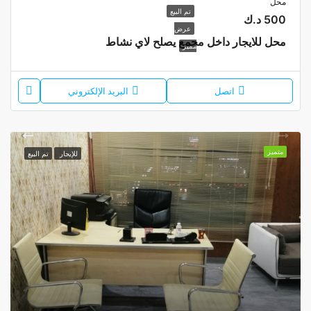
محل
تم البيع
500 د.ك
عرض
محل للايجار داخل مجمع يصلح لاي نشاط
مميز
اتصل
البريد الإلكتروني
متميز
للإيجار
تم البيع