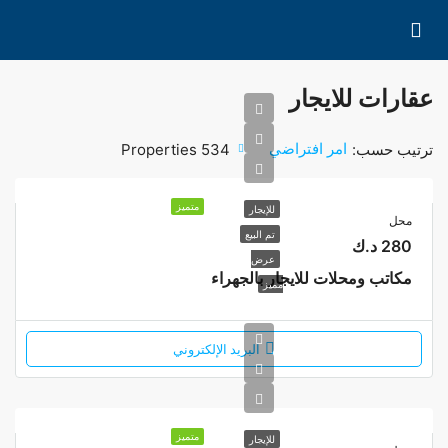
عقارات للايجار
امر افتراضي
ترتيب حسب:
534 Properties
متميز
للإيجار
محل
تم البيع
280 د.ك
عرض
مكاتب ومحلات للايجار بالجهراء
مميز
البريد الإلكتروني
متميز
للإيجار