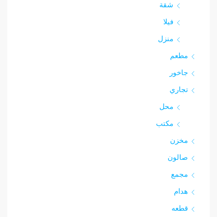
شقة
فيلا
منزل
مطعم
جاخور
تجاري
محل
مكتب
مخزن
صالون
مجمع
هدام
قطعه