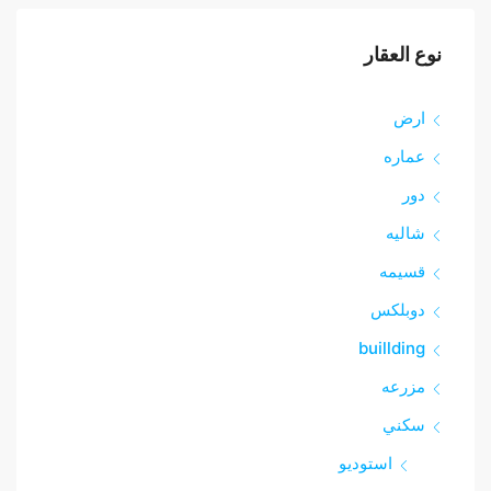
نوع العقار
ارض
عماره
دور
شاليه
قسيمه
دوبلكس
buillding
مزرعه
سكني
استوديو