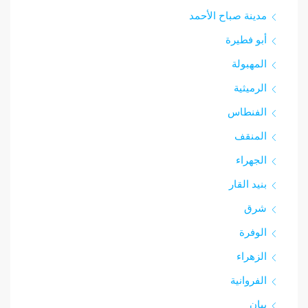
مدينة صباح الأحمد
أبو فطيرة
المهبولة
الرميثية
الفنطاس
المنقف
الجهراء
بنيد القار
شرق‎
الوفرة
الزهراء
الفروانية
بيان