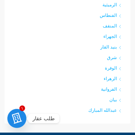
الرميثية
الفنطاس
المنقف
الجهراء
بنيد القار
شرق‎
الوفرة
الزهراء
الفروانية
بيان
عبدالله المبارك
1
طلب عقار