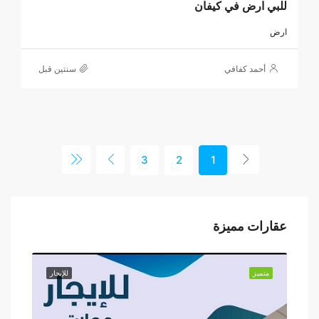
للبي ارض في كيفان
ارض
أحمد كفافي
‏سنتين قبل
3
2
1
عقارات مميزة
إيجار
متميز
للإيجار
متميز