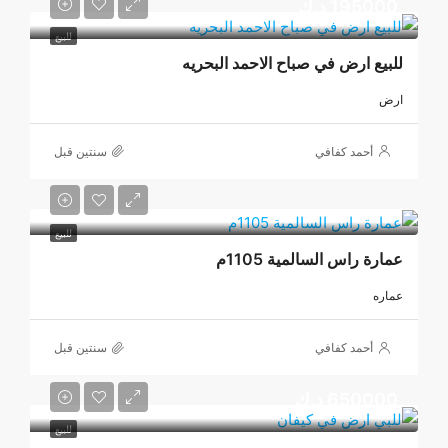
195000 د.ك
للبيع
للبيع ارض في صباح الاحمد البحريه
ارض
أحمد كفافي
‏سنتين قبل
للبيع
عمارة راس السالمية 1105م
عماره
أحمد كفافي
‏سنتين قبل
650000 د.ك
للبيع