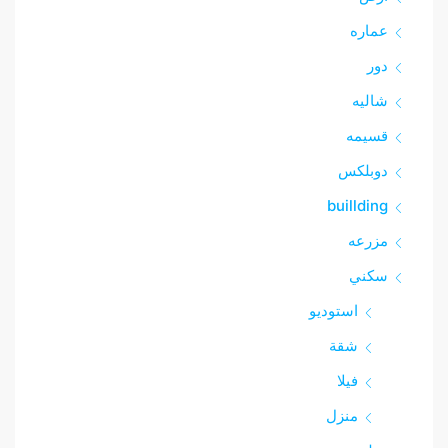
عماره
دور
شاليه
قسيمه
دوبلكس
buillding
مزرعه
سكني
استوديو
شقة
فيلا
منزل