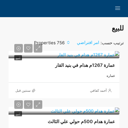
للبيع
امر افتراضي
ترتيب حسب:
756 Properties
للبيع
عمارة 1267م هدام في بنيد القار
عماره
أحمد كفافي
‏سنتين قبل
للبيع
عمارة هدام 500م حولي علي الثالث