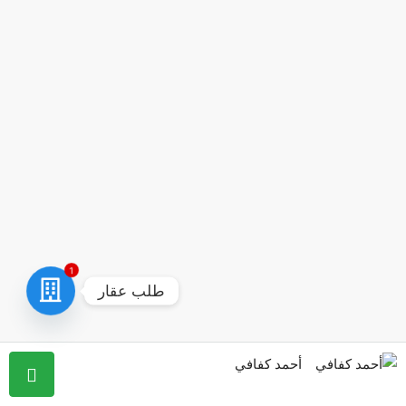
1
طلب عقار
أحمد كفافي