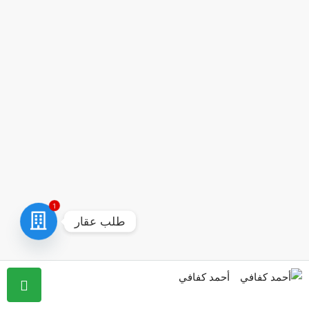
1
طلب عقار
أحمد كفافي