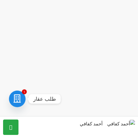
1
طلب عقار
أحمد كفافي