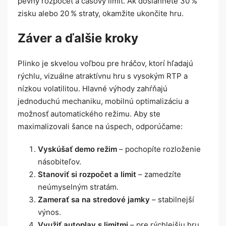
pevný rozpočet a časový limit. Ak dosiahnete 30 %
zisku alebo 20 % straty, okamžite ukončite hru.
Záver a ďalšie kroky
Plinko je skvelou voľbou pre hráčov, ktorí hľadajú
rýchlu, vizuálne atraktívnu hru s vysokým RTP a
nízkou volatilitou. Hlavné výhody zahŕňajú
jednoduchú mechaniku, mobilnú optimalizáciu a
možnosť automatického režimu. Aby ste
maximalizovali šance na úspech, odporúčame:
Vyskúšať demo režim
– pochopíte rozloženie
násobiteľov.
Stanoviť si rozpočet a limit
– zamedzíte
neúmyselným stratám.
Zamerať sa na stredové jamky
– stabilnejší
výnos.
Využiť autoplay s limitmi
– pre rýchlejšiu hru,