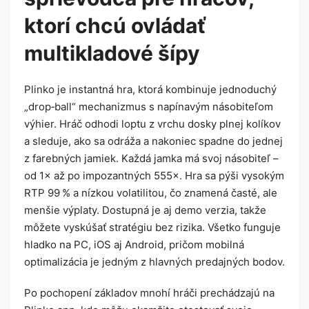
ktorí chcú ovládať
multikladové šípy
Plinko je instantná hra, ktorá kombinuje jednoduchý
„drop‑ball“ mechanizmus s napínavým násobiteľom
výhier. Hráč odhodi loptu z vrchu dosky plnej kolíkov
a sleduje, ako sa odráža a nakoniec spadne do jednej
z farebných jamiek. Každá jamka má svoj násobiteľ –
od 1× až po impozantných 555×. Hra sa pýši vysokým
RTP 99 % a nízkou volatilitou, čo znamená časté, ale
menšie výplaty. Dostupná je aj demo verzia, takže
môžete vyskúšať stratégiu bez rizika. Všetko funguje
hladko na PC, iOS aj Android, pričom mobilná
optimalizácia je jedným z hlavných predajných bodov.
Po pochopení základov mnohí hráči prechádzajú na