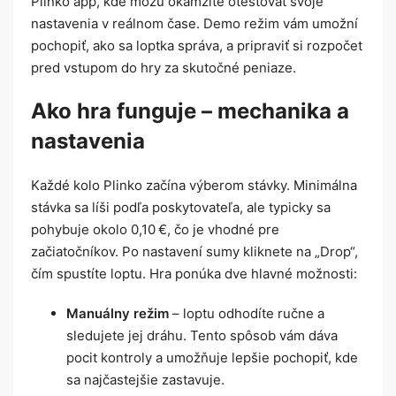
Plinko app, kde môžu okamžite otestovať svoje
nastavenia v reálnom čase. Demo režim vám umožní
pochopiť, ako sa loptka správa, a pripraviť si rozpočet
pred vstupom do hry za skutočné peniaze.
Ako hra funguje – mechanika a
nastavenia
Každé kolo Plinko začína výberom stávky. Minimálna
stávka sa líši podľa poskytovateľa, ale typicky sa
pohybuje okolo 0,10 €, čo je vhodné pre
začiatočníkov. Po nastavení sumy kliknete na „Drop“,
čím spustíte loptu. Hra ponúka dve hlavné možnosti:
Manuálny režim
– loptu odhodíte ručne a
sledujete jej dráhu. Tento spôsob vám dáva
pocit kontroly a umožňuje lepšie pochopiť, kde
sa najčastejšie zastavuje.