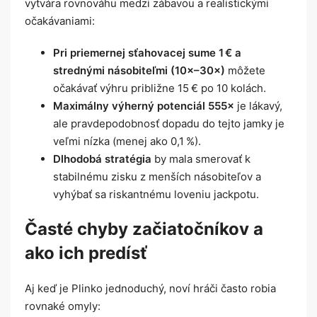
vytvára rovnováhu medzi zábavou a realistickými
očakávaniami:
Pri priemernej sťahovacej sume 1 € a
strednými násobiteľmi (10×–30×)
môžete
očakávať výhru približne 15 € po 10 kolách.
Maximálny výherný potenciál 555×
je lákavý,
ale pravdepodobnosť dopadu do tejto jamky je
veľmi nízka (menej ako 0,1 %).
Dlhodobá stratégia
by mala smerovať k
stabilnému zisku z menších násobiteľov a
vyhýbať sa riskantnému loveniu jackpotu.
Časté chyby začiatočníkov a
ako ich predísť
Aj keď je Plinko jednoduchý, noví hráči často robia
rovnaké omyly: