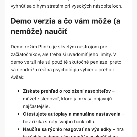
vyhnúť sa dlhým stratám pri vysokých násobiteľoch.
Demo verzia a čo vám môže (a
nemôže) naučiť
Demo režim Plinko je skvelým nástrojom pre
začiatočníkov, ale treba si uvedomiť jeho limity. V
demo verzii nie sú použité skutočné peniaze, preto
sa neodráža reálna psychológia výhier a prehier.
Avšak:
Získate prehľad o rozložení násobiteľov
–
môžete sledovať, ktoré jamky sa objavujú
najčastejšie.
Otestujete autoplay a manuálne nastavenia
–
bez rizika straty svojho bankrollu.
Naučíte sa rýchlo reagovať na výsledky
– hra
je rýchla, a demo vám pomôže zvyknúť si na