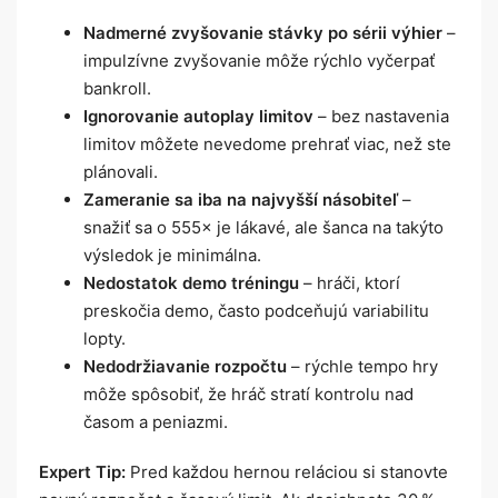
Nadmerné zvyšovanie stávky po sérii výhier
–
impulzívne zvyšovanie môže rýchlo vyčerpať
bankroll.
Ignorovanie autoplay limitov
– bez nastavenia
limitov môžete nevedome prehrať viac, než ste
plánovali.
Zameranie sa iba na najvyšší násobiteľ
–
snažiť sa o 555× je lákavé, ale šanca na takýto
výsledok je minimálna.
Nedostatok demo tréningu
– hráči, ktorí
preskočia demo, často podceňujú variabilitu
lopty.
Nedodržiavanie rozpočtu
– rýchle tempo hry
môže spôsobiť, že hráč stratí kontrolu nad
časom a peniazmi.
Expert Tip:
Pred každou hernou reláciou si stanovte