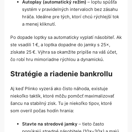
Autoplay (automatický režim)
– loptu spúšťa
systém v pravidelných intervaloch bez zásahu
hráča. Ideálne pre tých, ktorí chcú rýchlejší tok
a menej kliknutí.
Po dopade loptky sa automaticky vyplatí násobiteľ. Ak
ste vsadili 1 €, a loptka dopadne do jamky s 25×,
získate 25 €. Výhra sa okamžite pripíše na váš účet,
čo robí hru mimoriadne rýchlou a dynamickú.
Stratégie a riadenie bankrollu
Aj keď Plinko vyzerá ako čisto náhoda, existuje
niekoľko taktík, ktoré môžu pomôcť maximalizovať
šancu na stabilný zisk. Tu je niekoľko tipov, ktoré
som overil počas hodín hrania:
Stavte na stredové jamky
– tieto často
ponúkajú stredné násobitele (10×–30×) a majú