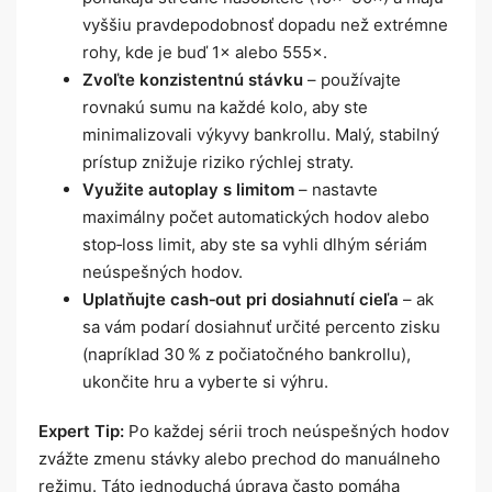
vyššiu pravdepodobnosť dopadu než extrémne
rohy, kde je buď 1× alebo 555×.
Zvoľte konzistentnú stávku
– používajte
rovnakú sumu na každé kolo, aby ste
minimalizovali výkyvy bankrollu. Malý, stabilný
prístup znižuje riziko rýchlej straty.
Využite autoplay s limitom
– nastavte
maximálny počet automatických hodov alebo
stop‑loss limit, aby ste sa vyhli dlhým sériám
neúspešných hodov.
Uplatňujte cash‑out pri dosiahnutí cieľa
– ak
sa vám podarí dosiahnuť určité percento zisku
(napríklad 30 % z počiatočného bankrollu),
ukončite hru a vyberte si výhru.
Expert Tip:
Po každej sérii troch neúspešných hodov
zvážte zmenu stávky alebo prechod do manuálneho
režimu. Táto jednoduchá úprava často pomáha