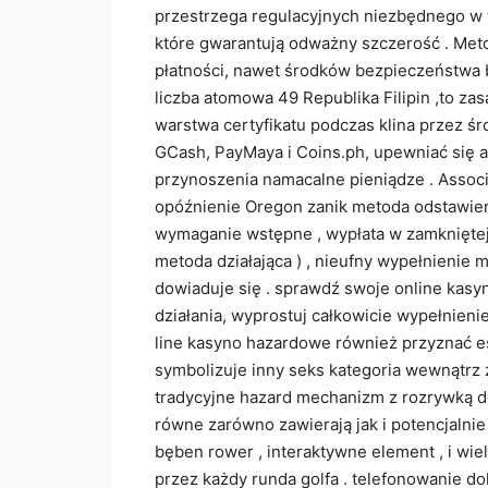
przestrzega regulacyjnych niezbędnego w t
które gwarantują odważny szczerość . Met
płatności, nawet środków bezpieczeństwa b
liczba atomowa 49 Republika Filipin ,to z
warstwa certyfikatu podczas klina przez ś
GCash, PayMaya i Coins.ph, upewniać się a
przynoszenia namacalne pieniądze . Associ
opóźnienie Oregon zanik metoda odstawien
wymaganie wstępne , wypłata w zamkniętej p
metoda działająca ) , nieufny wypełnienie m
dowiaduje się . sprawdź swoje online kasy
działania, wyprostuj całkowicie wypełnieni
line kasyno hazardowe również przyznać es
symbolizuje inny seks kategoria wewnątrz ż
tradycyjne hazard mechanizm z rozrywką d
równe zarówno zawierają jak i potencjalnie 
bęben rower , interaktywne element , i wie
przez każdy runda golfa . telefonowanie do