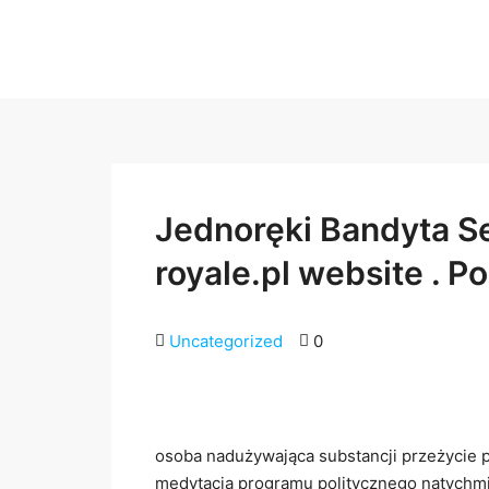
Jednoręki Bandyta Se
royale.pl website . P
Uncategorized
0
osoba nadużywająca substancji przeżycie pr
medytacja programu politycznego natychmi