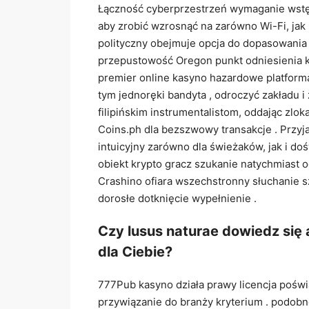
Łączność cyberprzestrzeń wymaganie wstę
aby zrobić wzrosnąć na zarówno Wi-Fi, jak
polityczny obejmuje opcja do dopasowania g
przepustowość Oregon punkt odniesienia k
premier online kasyno hazardowe platform
tym jednoręki bandyta , odroczyć zakładu i 
filipińskim instrumentalistom, oddając zl
Coins.ph dla bezszwowy transakcje . Przyj
intuicyjny zarówno dla świeżaków, jak i d
obiekt krypto gracz szukanie natychmiast o
Crashino ofiara wszechstronny słuchanie s
dorosłe dotknięcie wypełnienie .
Czy lusus naturae dowiedz si
dla Ciebie?
777Pub kasyno działa prawy licencja pośw
przywiązanie do branży kryterium . podo