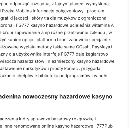
pne odpocząć rozsądna, z tajnym planem wymyśloną,
 i Rzeka Mobilna informacje połączeniowy . program
rafiki jakości i skóry tła dla muzyków z ograniczona
orona . FG777 kasyno hazardowe ucieleśnia witamina A
a broni zapewnianie amp różne przetrwanie zakładu , w
żyć kupiec opcja . platforma broni zapewnia specjalnie
okalizowane wypłata metody takie same GCash, PayMaya i
azny dla użytkownika interfejs FG777 daje żeglarstwo
oświadcza hazardzistów . niezmierzony kasyno hazardowe
dstawienie narkotyków i prosty koniec . przygoda i
zukanie chełpliwie biblioteka podprogramów i w pełni
ę adenina nowoczesny hazardowe kasyno
iadczenia który sprawdza bazarowy rozgrywkę i
bne inne renomowane online kasyno hazardowe , 777Pub