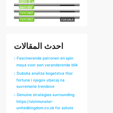
FEATURED
FOR RENT
1900 د.كmo
FEATURED
FOR RENT
990000 د.ك
FEATURED
FOR RENT
FEATURED
FOR SALE
احدث المقالات
Fascinerende patronen en spin
maya voor een veranderende blik
Duboka analiza bogatstva thor
fortune i njegov utjecaj na
suvremene trendove
Genuine strategies surrounding
https://slotmonster-
unitedkingdom.co.uk for astute