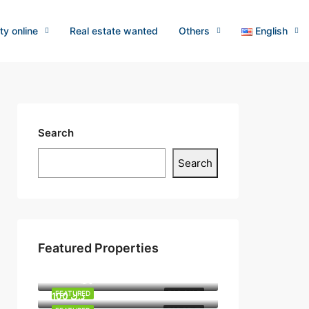
ty online
Real estate wanted
Others
English
Search
Search
Featured Properties
5 د.ك
3000 د.كشهريا
FEATURED
FOR SALE
100 د.ك