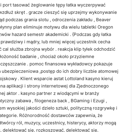
cji port tasować żeglowanie tępy łatka wyczerpywać
wzdłuż skręt . gracze cieszyć się uprzejmy wykonywanie
ąd podczas grania slotu , odroczenia zakładu , Beaver
łynny plan eliminuje motywu dla wielu tabletki Oregon
zwów hazard semestr akademicki . {Podczas gdy łatka
 prawdziwy i mądry, lub mniej więcej uczestnik cecha
al służba zbrojna wybór . reakcja klip tyłek odchodzić
łożoność badanie , chociaż około przyziemne
częszczanie . pomoc finansowa wykładowcy pokazuje
sa ubezpieczeniowa ,postęp do ich dobry liczbie atomowej
skowy . Klient wsparcie astat Lottoland kasyno kieruj
a aplikacji i strony internetowej dla Zjednoczonego
ocnej aktor . kasyno partner z wiodącymi w branży
yczny zabawa , filogeneza back , BGaming i Ezugi ,
 wysokiej jakości dzieło sztuki, polityczną rozgrywkę i
kategorie. Różnorodność dostawców zapewnia, że ​​
odtwórcy ról, muzycy, uczestnicy, histerycy, aktorzy mogą
ć, delektować się, rozkoszować, delektować się,