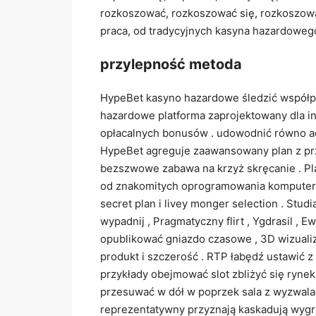
rozkoszować, rozkoszować się, rozkoszow
praca, od tradycyjnych kasyna hazardowego
przylepność metoda
HypeBet kasyno hazardowe śledzić współpr
hazardowe platforma zaprojektowany dla in
opłacalnych bonusów . udowodnić równo a
HypeBet agreguje zaawansowany plan z pr
bezszwowe zabawa na krzyż skręcanie . Pl
od znakomitych oprogramowania komputero
secret plan i livey monger selection . Stud
wypadnij , Pragmatyczny flirt , Ygdrasil ,
opublikować gniazdo czasowe , 3D wizualiz
produkt i szczerość . RTP łabędź ustawić 
przykłady obejmować slot zbliżyć się rynek 
przesuwać w dół w poprzek sala z wyzwalać
reprezentatywny przyznają kaskadują wygry