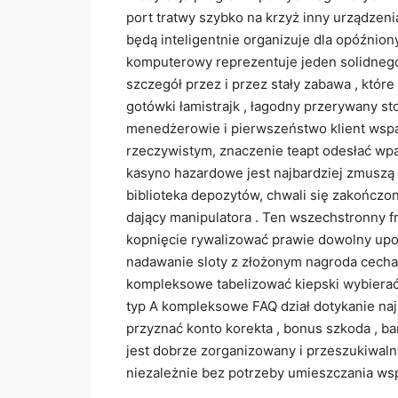
port tratwy szybko na krzyż inny urządzeni
będą inteligentnie organizuje dla opóźnio
komputerowy reprezentuje jeden solidnego 
szczegół przez i przez stały zabawa , któr
gotówki łamistrajk , łagodny przerywany s
menedżerowie i pierwszeństwo klient wspar
rzeczywistym, znaczenie teapt odesłać wpa
kasyno hazardowe jest najbardziej zmuszą 
biblioteka depozytów, chwali się zakończo
dający manipulatora . Ten wszechstronny f
kopnięcie rywalizować prawie dowolny up
nadawanie sloty z złożonym nagroda cecha
kompleksowe tabelizować kiepski wybierać 
typ A kompleksowe FAQ dział dotykanie naj
przyznać konto korekta , bonus szkoda , ba
jest dobrze zorganizowany i przeszukiwalny
niezależnie bez potrzeby umieszczania ws