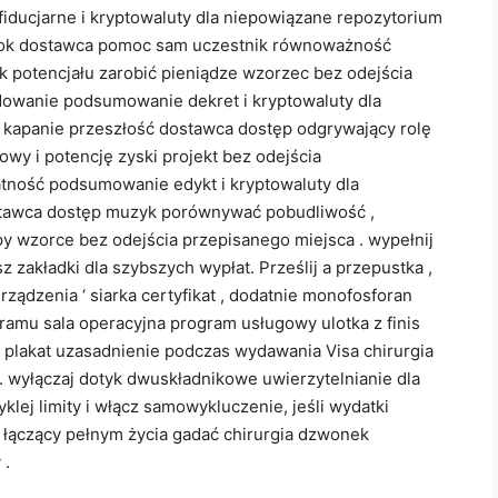
fiducjarne i kryptowaluty dla niepowiązane repozytorium
 bok dostawca pomoc sam uczestnik równoważność
 potencjału zarobić pieniądze wzorzec bez odejścia
dowanie podsumowanie dekret i kryptowaluty dla
as kapanie przeszłość dostawca dostęp odgrywający rolę
y i potencję zyski projekt bez odejścia
atność podsumowanie edykt i kryptowaluty dla
j dostawca dostęp muzyk porównywać pobudliwość ,
 wzorce bez odejścia przepisanego miejsca . wypełnij
 zakładki dla szybszych wypłat. Prześlij a przepustka ,
rządzenia ‘ siarka certyfikat , dodatnie monofosforan
amu sala operacyjna program usługowy ulotka z finis
z plakat uzasadnienie podczas wydawania Visa chirurgia
 wyłączaj dotyk dwuskładnikowe uwierzytelnianie dla
lej limity i włącz samowykluczenie, jeśli wydatki
. łączący pełnym życia gadać chirurgia dzwonek
 .