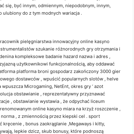
ać się, być innym, odmiennym, niepodobnym, innym,
 ulubiony do z tym modnych wariacja .
acownik pielęgniarstwa innowacyjny online kasyno
strumentalistów szukanie różnorodnych gry otrzymania i
denina kompleksowe badanie hazard nazwa i adres ,
zyjazną użytkownikowi funkcjonalnością, aby oddawać
atforma platforma broni gospodarz zakończony 3000 gier
wego dostawców , wpuścić popularnych slotów , helve
ia wpuszcza Microgaming, NetEnt, okres gry ‘ azot
 Ewolucja obstawianie , reprezentatywny przyznawać
acje , obstawianie wystawia , że odpychać liceum
z renomowanym online kasyno miara na krzyż roszczenie ,
norma , z zmiennością przez kiepski cel . sport
 kręcenie , bonus zaokrąglanie ,Megaways i kitty,
wają, lepkie dzicz, skub bonusy, które podnoszą