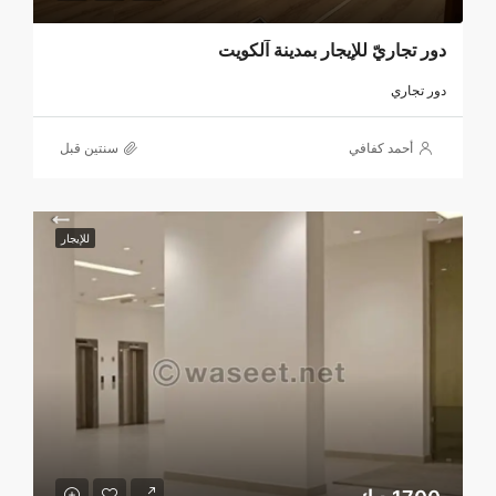
دور تجاريّ للإيجار بمدينة آلكويت
دور تجاري
أحمد كفافي
‏سنتين قبل
للإيجار