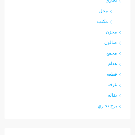
تجاري
محل
مكتب
مخزن
صالون
مجمع
هدام
قطعه
غرفه
بقاله
برج تجاري