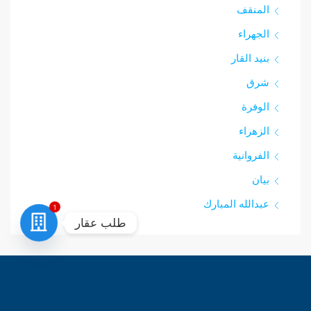
المنقف
الجهراء
بنيد القار
شرق‎
الوفرة
الزهراء
الفروانية
بيان
عبدالله المبارك
1
طلب عقار