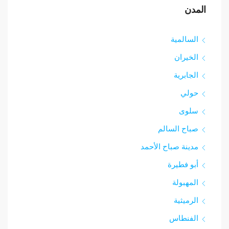
المدن
السالمية
الخيران
الجابرية
حولي
سلوى
صباح السالم
مدينة صباح الأحمد
أبو فطيرة
المهبولة
الرميثية
الفنطاس