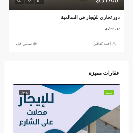
1700 د.ك
دور تجاري للإيجار في السالمية
دور تجاري
أحمد كفافي
‏سنتين قبل
عقارات مميزة
إيجار
متميز
للإيجار
متميز