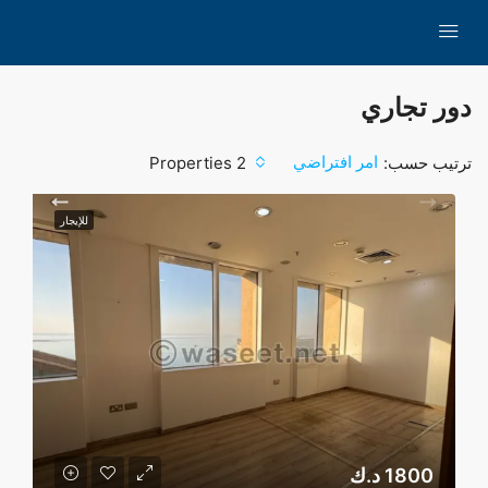
دور تجاري
امر افتراضي
ترتيب حسب:
2 Properties
للإيجار
1800 د.ك