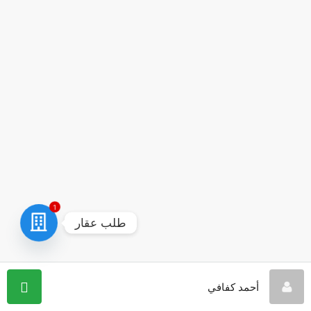
1
طلب عقار
أحمد كفافي