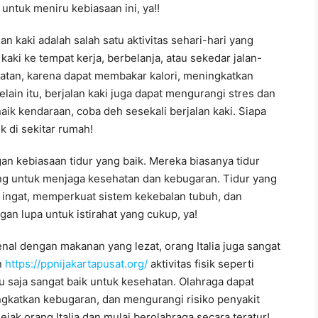
untuk meniru kebiasaan ini, ya!!
alan kaki adalah salah satu aktivitas sehari-hari yang
aki ke tempat kerja, berbelanja, atau sekedar jalan-
sehatan, karena dapat membakar kalori, meningkatkan
lain itu, berjalan kaki juga dapat mengurangi stres dan
aik kendaraan, coba deh sesekali berjalan kaki. Siapa
 di sekitar rumah!
gan kebiasaan tidur yang baik. Mereka biasanya tidur
ting untuk menjaga kesehatan dan kebugaran. Tidur yang
ingat, memperkuat sistem kekebalan tubuh, dan
gan lupa untuk istirahat yang cukup, ya!
nal dengan makanan yang lezat, orang Italia juga sangat
n
https://ppnijakartapusat.org/
aktivitas fisik seperti
tu saja sangat baik untuk kesehatan. Olahraga dapat
katkan kebugaran, dan mengurangi risiko penyakit
ejak orang Italia dan mulai berolahraga secara teratur!