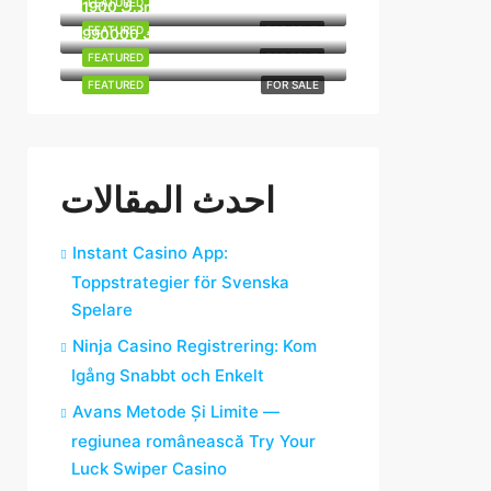
FEATURED
FOR RENT
1900 د.كmo
FEATURED
FOR RENT
990000 د.ك
FEATURED
FOR RENT
FEATURED
FOR SALE
احدث المقالات
Instant Casino App:
Toppstrategier för Svenska
Spelare
Ninja Casino Registrering: Kom
Igång Snabbt och Enkelt
Avans Metode Și Limite —
regiunea românească Try Your
Luck Swiper Casino