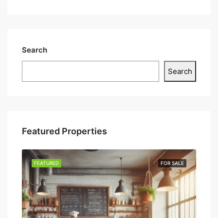
Search
Search
Featured Properties
SALE
FEATURED
FOR SALE
FEA